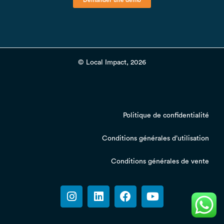
© Local Impact, 2026
Politique de confidentialité
Conditions générales d’utilisation
Conditions générales de vente
I
L
F
Y
n
i
a
o
s
n
c
u
t
k
e
t